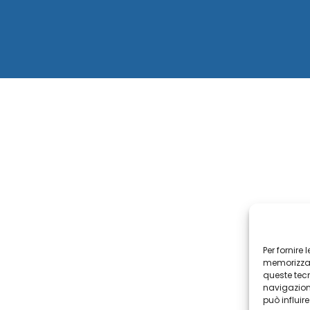
Per fornire
memorizzare
queste tec
navigazione
può influir