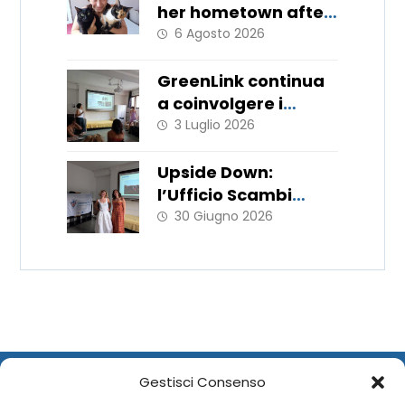
her hometown after
11 months
6 Agosto 2026
GreenLink continua
a coinvolgere i
giovani!
3 Luglio 2026
Upside Down:
l’Ufficio Scambi
Europei porta in
30 Giugno 2026
Italia le metodologie
del WorkLab “Hats
Off”
Gestisci Consenso