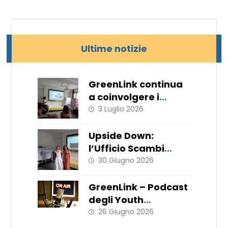
Ultime notizie
GreenLink continua
a coinvolgere i
giovani!
3 Luglio 2026
Upside Down:
l’Ufficio Scambi
Europei porta in
30 Giugno 2026
Italia le metodologie
del WorkLab “Hats
GreenLink – Podcast
Off”
degli Youth
Ambassador
26 Giugno 2026