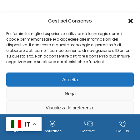
Gestisci Consenso
Per fornire le migliori esperienze, utilizziamo tecnologie come i
cookie per memorizzare e/o accedere alle informazioni del
dispositivo. Il consenso a queste tecnologie ci permetterà di
elaborare dati come il comportamento di navigazione o ID unici
su questo sito. Non acconsentire o ritirare il consenso può influire
negativamente su alcune caratteristiche e funzioni.
Accetta
Nega
Visualizza le preferenze
Cookie
Policy per il trattamento dei dati personali, immagini e
IT
Home
Insurance
Contact
Call Us
Policy
video