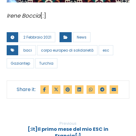
Irene Boccia
[:]
2 Febbraio 2021
News
baci
corpo europeo di solidarietà
esc
Gaziantep
Turchia
Previous
[:it]Il primo mese del mio ESC in
Francia[:]