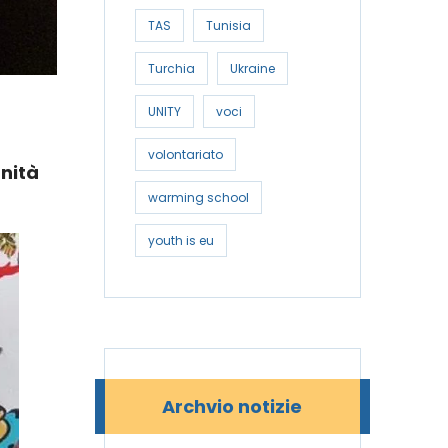
TAS
Tunisia
Turchia
Ukraine
UNITY
voci
volontariato
unità
warming school
youth is eu
Archvio notizie