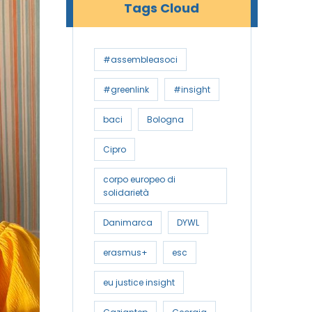
Tags Cloud
#assembleasoci
#greenlink
#insight
baci
Bologna
Cipro
corpo europeo di
solidarietà
Danimarca
DYWL
erasmus+
esc
eu justice insight