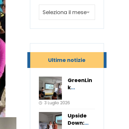
Ultime notizie
GreenLin
k
continua
a
3 Luglio 2026
coinvolge
Upside
re i
Down:
giovani!