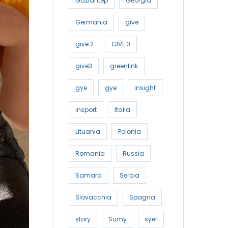
Gaziantep
Georgia
Germania
give
give 2
GIVE 3
give3
greenlink
gye
gye
insight
insport
Italia
Lituania
Polonia
Romania
Russia
Samara
Serbia
Slovacchia
Spagna
story
Sumy
syef