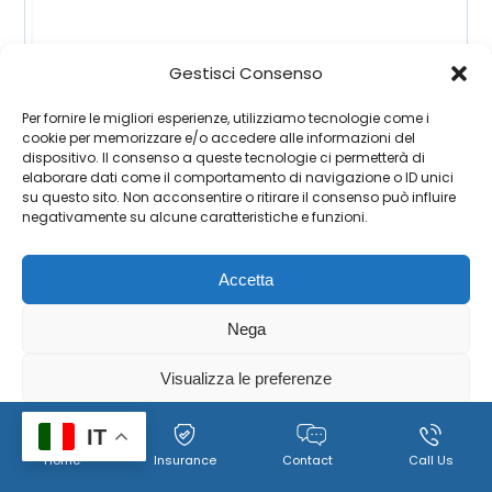
Gestisci Consenso
Per fornire le migliori esperienze, utilizziamo tecnologie come i
cookie per memorizzare e/o accedere alle informazioni del
dispositivo. Il consenso a queste tecnologie ci permetterà di
elaborare dati come il comportamento di navigazione o ID unici
su questo sito. Non acconsentire o ritirare il consenso può influire
negativamente su alcune caratteristiche e funzioni.
Accetta
Nega
Visualizza le preferenze
Cookie
Policy per il trattamento dei dati personali, immagini e
IT
Home
Insurance
Contact
Call Us
Policy
video