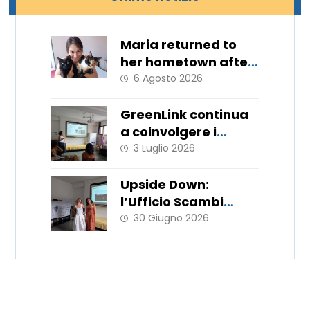
Maria returned to
her hometown after
11 months
6 Agosto 2026
GreenLink continua
a coinvolgere i
giovani!
3 Luglio 2026
Upside Down:
l’Ufficio Scambi
Europei porta in
30 Giugno 2026
Italia le metodologie
del WorkLab “Hats
Off”