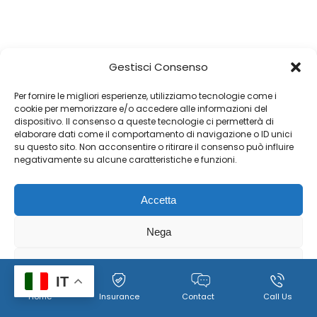
Gestisci Consenso
Per fornire le migliori esperienze, utilizziamo tecnologie come i
cookie per memorizzare e/o accedere alle informazioni del
dispositivo. Il consenso a queste tecnologie ci permetterà di
elaborare dati come il comportamento di navigazione o ID unici
su questo sito. Non acconsentire o ritirare il consenso può influire
negativamente su alcune caratteristiche e funzioni.
Accetta
Nega
Visualizza le preferenze
IT
Home
Insurance
Contact
Call Us
Policy per il trattamento dei dati personali, immagini e video