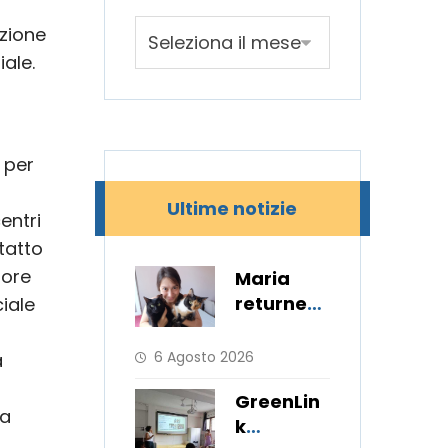
azione
ale.
 per
Ultime notizie
entri
tatto
iore
Maria
returned
ciale
to her
hometow
6 Agosto 2026
a
n after 11
GreenLin
months
 a
k