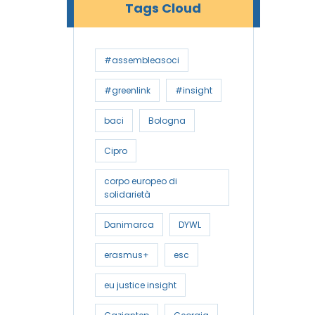
Tags Cloud
#assembleasoci
#greenlink
#insight
baci
Bologna
Cipro
corpo europeo di
solidarietà
Danimarca
DYWL
erasmus+
esc
eu justice insight