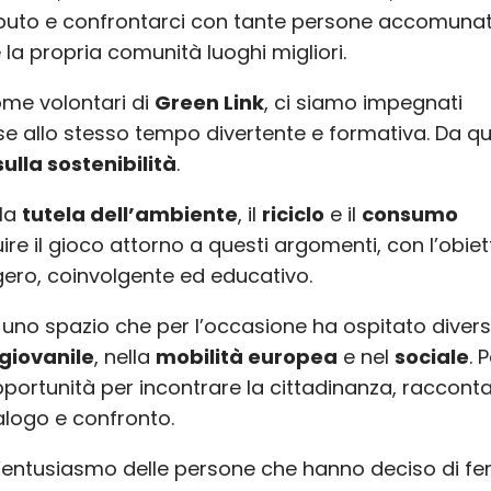
ibuto e confrontarci con tante persone accomunat
e la propria comunità luoghi migliori.
ome volontari di
Green Link
, ci siamo impegnati
sse allo stesso tempo divertente e formativa. Da qu
ulla sostenibilità
.
 la
tutela dell’ambiente
, il
riciclo
e il
consumo
re il gioco attorno a questi argomenti, con l’obiet
ggero, coinvolgente ed educativo.
, uno spazio che per l’occasione ha ospitato diver
giovanile
, nella
mobilità europea
e nel
sociale
. 
ortunità per incontrare la cittadinanza, raccontar
alogo e confronto.
 l’entusiasmo delle persone che hanno deciso di fe