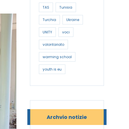
TAS
Tunisia
Turchia
Ukraine
UNITY
voci
volontariato
warming school
youth is eu
Archvio notizie