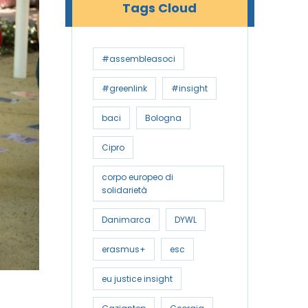
Tags Cloud
#assembleasoci
#greenlink
#insight
baci
Bologna
Cipro
corpo europeo di
solidarietà
Danimarca
DYWL
erasmus+
esc
eu justice insight