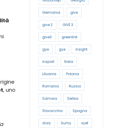
Gaziantep
Georgia
Germania
give
lità
give 2
GIVE 3
mi
give3
greenlink
gye
gye
insight
insport
Italia
Lituania
Polonia
rigine
Romania
Russia
t
, uno
Samara
Serbia
Slovacchia
Spagna
story
Sumy
syef
da