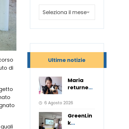
rcorso
Ultime notizie
uto di
Maria
returned
getto
to her
 nato
hometow
6 Agosto 2026
egnato
n after 11
GreenLin
months
k
 quali