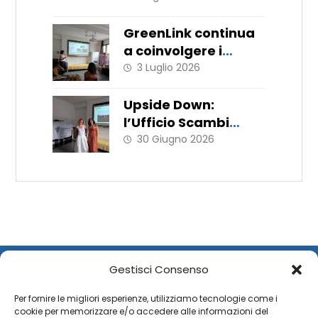
GreenLink continua
a coinvolgere i
giovani!
3 Luglio 2026
Upside Down:
l’Ufficio Scambi
Europei porta in
30 Giugno 2026
Italia le metodologie
del WorkLab “Hats
Off”
Gestisci Consenso
Per fornire le migliori esperienze, utilizziamo tecnologie come i
cookie per memorizzare e/o accedere alle informazioni del