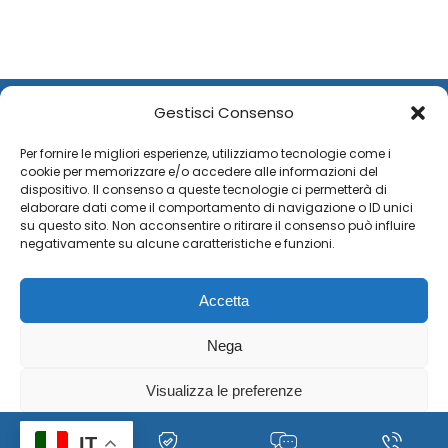
Off”
Gestisci Consenso
Per fornire le migliori esperienze, utilizziamo tecnologie come i
cookie per memorizzare e/o accedere alle informazioni del
dispositivo. Il consenso a queste tecnologie ci permetterà di
elaborare dati come il comportamento di navigazione o ID unici
su questo sito. Non acconsentire o ritirare il consenso può influire
negativamente su alcune caratteristiche e funzioni.
Copyright © 2026 Xtra Theme. All Rights Reserved.
Accetta
Nega
Visualizza le preferenze
Cookie
Policy per il trattamento dei dati personali, immagini e
IT