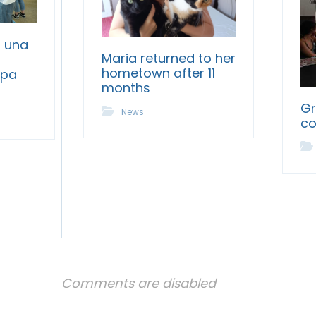
: una
Maria returned to her
hometown after 11
opa
months
Gr
News
co
Comments are disabled