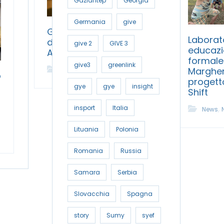
Gaziantep
Georgia
Germania
give
GreenLink – Podcast
Laborato
degli Youth
give 2
GIVE 3
educazi
Ambassador
formale 
give3
greenlink
,
Margheri
News
News
o
proget
gye
gye
insight
Shift
,
insport
Italia
News
Lituania
Polonia
Romania
Russia
Samara
Serbia
Slovacchia
Spagna
story
Sumy
syef