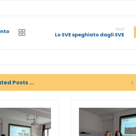
Next
ento
Lo SVE speghiato dagli SVE
ted Posts ...