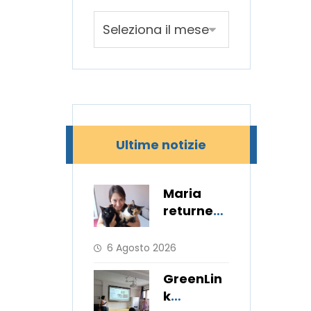
Ultime notizie
Maria
returned
to her
hometow
6 Agosto 2026
n after 11
GreenLin
months
k