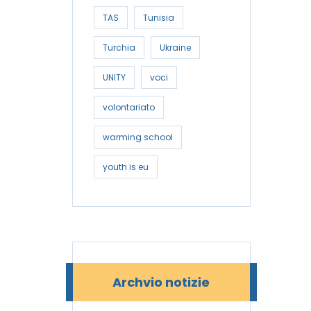
TAS
Tunisia
Turchia
Ukraine
UNITY
voci
volontariato
warming school
youth is eu
Archvio notizie