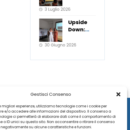
continua
a
3 Luglio 2026
coinvolge
Upside
re i
Down:
giovani!
l’Ufficio
Scambi
30 Giugno 2026
Europei
porta in
Italia le
metodolo
gie del
WorkLab
“Hats
Gestisci Consenso
Off”
 le migliori esperienze, utilizziamo tecnologie come i cookie per
 e/o accedere alle informazioni del dispositivo. Il consenso a
nologie ci permetterà di elaborare dati come il comportamento di
 o ID unici su questo sito. Non acconsentire o ritirare il consenso
e negativamente su alcune caratteristiche e funzioni.