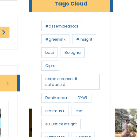
Tags Cloud
#assembleasoci
#greenlink
#insight
baci
Bologna
Cipro
corpo europeo di
solidarietà
Danimarca
DYWL
erasmus+
esc
eu justice insight