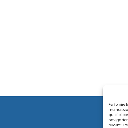
Per fornire
memorizzare
queste tec
navigazione
può influir