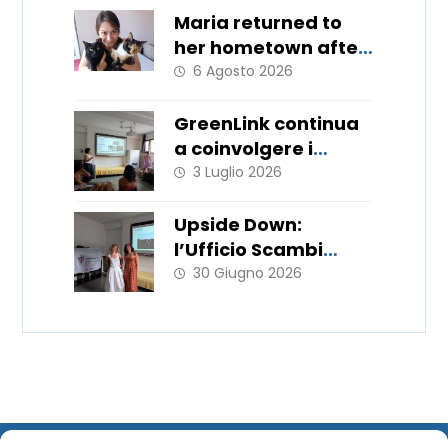
Maria returned to
her hometown after
11 months
6 Agosto 2026
GreenLink continua
a coinvolgere i
giovani!
3 Luglio 2026
Upside Down:
l’Ufficio Scambi
Europei porta in
30 Giugno 2026
Italia le metodologie
del WorkLab “Hats
Off”