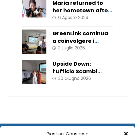
Maria returned to
her hometown after
11 months
6 Agosto 2026
GreenLink continua
a coinvolgere i
giovani!
3 Luglio 2026
Upside Down:
l’Ufficio Scambi
Europei porta in
30 Giugno 2026
Italia le metodologie
del WorkLab “Hats
Off”
Gestisci Consenso