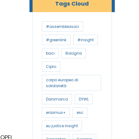
Tags Cloud
#assembleasoci
#greenlink
#insight
baci
Bologna
Cipro
corpo europeo di
solidarietà
Danimarca
DYWL
erasmus+
esc
eu justice insight
ROPEI