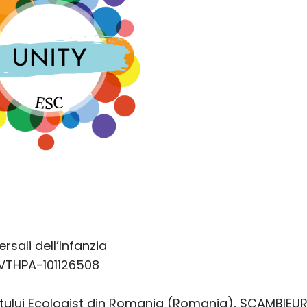
rsali dell’Infanzia
VTHPA-101126508
retului Ecologist din Romania (Romania), SCAMBIEU