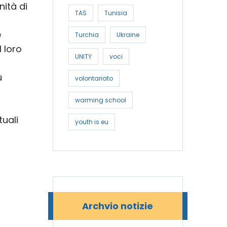
ità di
TAS
Tunisia
e
Turchia
Ukraine
 loro
UNITY
voci
ù
volontariato
warming school
tuali
youth is eu
Archvio notizie