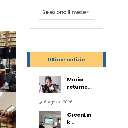
Ultime notizie
Maria
returned
to her
hometow
6 Agosto 2026
n after 11
GreenLin
months
k