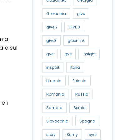
Gaziantep
Georgia
Germania
give
give 2
GIVE 3
erra
give3
greenlink
a e sul
gye
gye
insight
insport
Italia
Lituania
Polonia
Romania
Russia
e i
Samara
Serbia
Slovacchia
Spagna
story
Sumy
syef