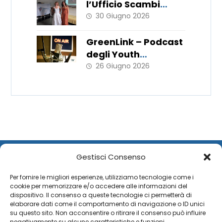
l’Ufficio Scambi
Europei porta in
30 Giugno 2026
Italia le metodologie
del WorkLab “Hats
GreenLink – Podcast
Off”
degli Youth
Ambassador
26 Giugno 2026
Gestisci Consenso
Per fornire le migliori esperienze, utilizziamo tecnologie come i
cookie per memorizzare e/o accedere alle informazioni del
dispositivo. Il consenso a queste tecnologie ci permetterà di
elaborare dati come il comportamento di navigazione o ID unici
su questo sito. Non acconsentire o ritirare il consenso può influire
negativamente su alcune caratteristiche e funzioni.