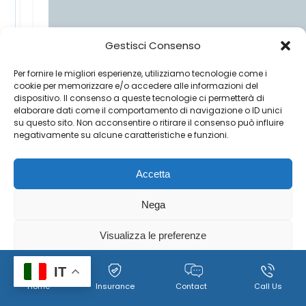
Gestisci Consenso
Per fornire le migliori esperienze, utilizziamo tecnologie come i
cookie per memorizzare e/o accedere alle informazioni del
dispositivo. Il consenso a queste tecnologie ci permetterà di
elaborare dati come il comportamento di navigazione o ID unici
su questo sito. Non acconsentire o ritirare il consenso può influire
negativamente su alcune caratteristiche e funzioni.
Accetta
Nega
Visualizza le preferenze
Cookie
Policy per il trattamento dei dati personali, immagini e
IT
Home
Insurance
Contact
Call Us
Policy
video