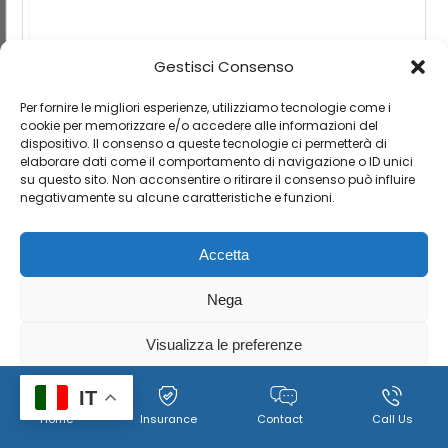
Gestisci Consenso
Per fornire le migliori esperienze, utilizziamo tecnologie come i
cookie per memorizzare e/o accedere alle informazioni del
dispositivo. Il consenso a queste tecnologie ci permetterà di
elaborare dati come il comportamento di navigazione o ID unici
su questo sito. Non acconsentire o ritirare il consenso può influire
negativamente su alcune caratteristiche e funzioni.
Accetta
Nega
Visualizza le preferenze
Cookie
Policy per il trattamento dei dati personali, immagini e
IT
Home
Insurance
Contact
Call Us
Policy
video