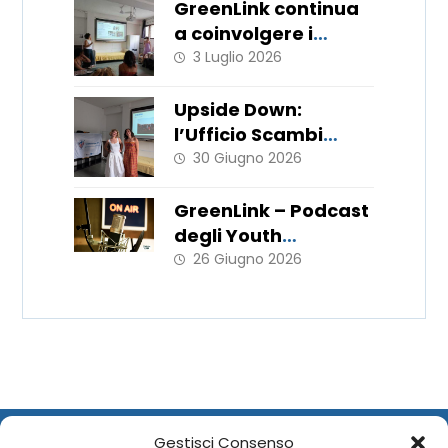
GreenLink continua
a coinvolgere i
giovani!
3 Luglio 2026
Upside Down:
l’Ufficio Scambi
Europei porta in
30 Giugno 2026
Italia le metodologie
del WorkLab “Hats
GreenLink – Podcast
Off”
degli Youth
Ambassador
26 Giugno 2026
Gestisci Consenso