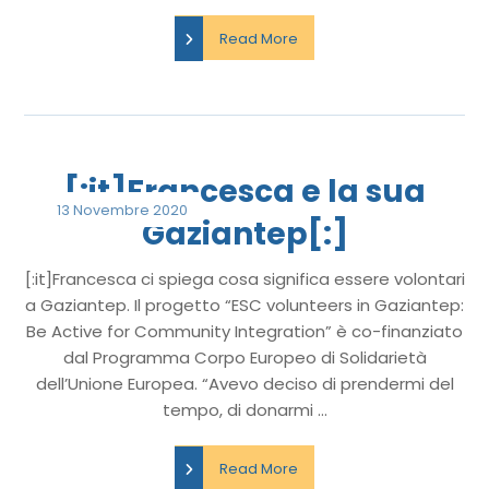
Read More
[:it]Francesca e la sua
13 Novembre 2020
Gaziantep[:]
[:it]Francesca ci spiega cosa significa essere volontari
a Gaziantep. Il progetto “ESC volunteers in Gaziantep:
Be Active for Community Integration” è co-finanziato
dal Programma Corpo Europeo di Solidarietà
dell’Unione Europea. “Avevo deciso di prendermi del
tempo, di donarmi ...
Read More